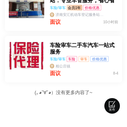
站：专业车管服务，省心省
时更安心
车险/审车
会员1年
价格优惠
济南安汇机动车登记服务站 （章丘区清照小学对面安汇汽车交易市场内）
面议
10小时前
车险审车二手车汽车一站式
服务
车险/审车
车险
审车
价格优惠
相公庄镇
面议
8-4
(｡◕ˇ∀ˇ◕）没有更多内容了~
发布