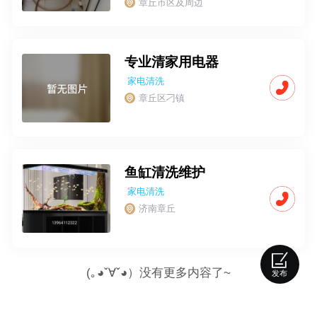
章丘市区及周边
专业清家用电器
家电清洗
章丘区刁镇
鱼缸清洗维护
家电清洗
济南章丘
(｡◕ˇ∀ˇ◕）没有更多内容了~
发布