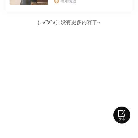
明水街道
(｡◕ˇ∀ˇ◕）没有更多内容了~
发布